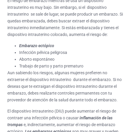
El riesgo de embarazo mientras se usa un dispositivo
intrauterino es muy bajo. Sin embargo, si el dispositivo
intrauterino se sale de lugar, se puede producir un embarazo. Si
quedas embarazada, debes buscar extraer el dispositivo
intrauterino inmediatamente. Si estás embarazada y tienes el
dispositivo intrauterino colocado, aumenta el riesgo de:
Embarazo ectópico
Infección pélvica peligrosa
Aborto espontáneo
Trabajo de parto y parto prematuro
Aun sabiendo los riesgos, algunas mujeres prefieren no
extraerse el dispositivo intrauterino durante el embarazo. Si no
deseas que te extraigan el dispositivo intrauterino durante el
embarazo, debes realizarte controles permanentes con tu
proveedor de atención de la salud durante todo el embarazo.
El dispositivo intrauterino (DIU) puede aumentar el riesgo de
contraer una infección pélvica o causar
inflamación de las
trompas
e, indirectamente, aumentar el riesgo de embarazo
ectópico.
Los embarazos ectópicos
son muy graves y pueden