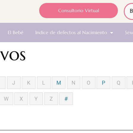
Consultorio Virtual
El Bebé
Indice de defectos al Nacimiento
Sex
ivos
J
K
L
M
N
O
P
Q
W
X
Y
Z
#