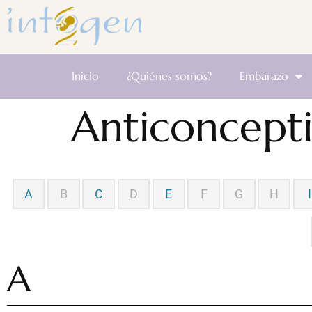
Inicio
¿Quiénes somos?
Embarazo
Anticoncept
A
B
C
D
E
F
G
H
I
A