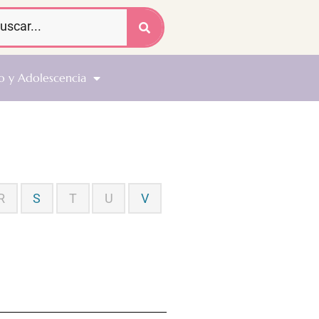
o y Adolescencia
R
S
T
U
V