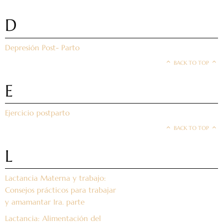
D
Depresión Post- Parto
BACK TO TOP
E
Ejercicio postparto
BACK TO TOP
L
Lactancia Materna y trabajo:
Consejos prácticos para trabajar
y amamantar 1ra. parte
Lactancia: Alimentación del