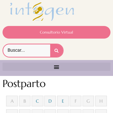
Consultorio Virtual
Postparto
A
B
C
D
E
F
G
H