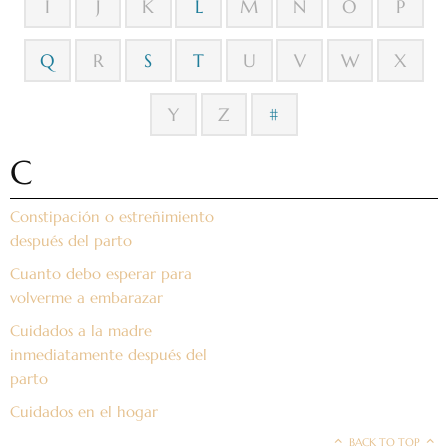
I
J
K
L
M
N
O
P
Q
R
S
T
U
V
W
X
Y
Z
#
C
Constipación o estreñimiento
después del parto
Cuanto debo esperar para
volverme a embarazar
Cuidados a la madre
inmediatamente después del
parto
Cuidados en el hogar
BACK TO TOP