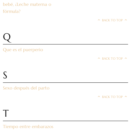
bebé, ¿Leche materna o
fórmula?
BACK TO TOP
Q
Que es el puerperio
BACK TO TOP
S
Sexo después del parto
BACK TO TOP
T
Tiempo entre embarazos