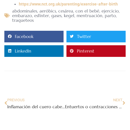
https://www.nct.org.uk/parenting/exercise-after-birth
abdominales
,
aeróbics
,
cesárea
,
con el bebé
,
ejercicio
,
embarazo
,
esfínter
,
gases
,
kegel
,
mentruación
,
parto
,
traqueteos
Facebook
Twitter
LinkedIn
Pinterest
PREVIOUS
NEXT
Inflamación del cuero cabelludo del recién nacido o caput
Entuertos o contracciones uterinas postparto