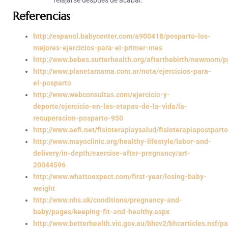
Referencias
http://espanol.babycenter.com/a900418/posparto-los-
mejores-ejercicios-para-el-primer-mes
http://www.bebes.sutterhealth.org/afterthebirth/newmom/
http://www.planetamama.com.ar/nota/ejercicios-para-
el-posparto
http://www.webconsultas.com/ejercicio-y-
deporte/ejercicio-en-las-etapas-de-la-vida/la-
recuperacion-posparto-950
http://www.aefi.net/fisioterapiaysalud/fisioterapiapostpart
http://www.mayoclinic.org/healthy-lifestyle/labor-and-
delivery/in-depth/exercise-after-pregnancy/art-
20044596
http://www.whattoexpect.com/first-year/losing-baby-
weight
http://www.nhs.uk/conditions/pregnancy-and-
baby/pages/keeping-fit-and-healthy.aspx
http://www.betterhealth.vic.gov.au/bhcv2/bhcarticles.nsf/