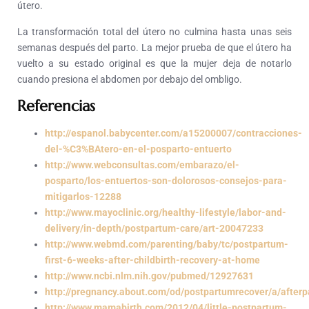
útero.
La transformación total del útero no culmina hasta unas seis
semanas después del parto. La mejor prueba de que el útero ha
vuelto a su estado original es que la mujer deja de notarlo
cuando presiona el abdomen por debajo del ombligo.
Referencias
http://espanol.babycenter.com/a15200007/contracciones-
del-%C3%BAtero-en-el-posparto-entuerto
http://www.webconsultas.com/embarazo/el-
posparto/los-entuertos-son-dolorosos-consejos-para-
mitigarlos-12288
http://www.mayoclinic.org/healthy-lifestyle/labor-and-
delivery/in-depth/postpartum-care/art-20047233
http://www.webmd.com/parenting/baby/tc/postpartum-
first-6-weeks-after-childbirth-recovery-at-home
http://www.ncbi.nlm.nih.gov/pubmed/12927631
http://pregnancy.about.com/od/postpartumrecover/a/afterp
http://www.mamabirth.com/2012/04/little-postpartum-