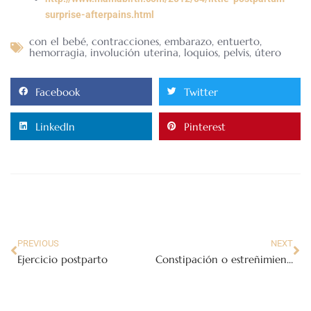
surprise-afterpains.html
con el bebé
,
contracciones
,
embarazo
,
entuerto
,
hemorragia
,
involución uterina
,
loquios
,
pelvis
,
útero
Facebook
Twitter
LinkedIn
Pinterest
PREVIOUS
NEXT
Ejercicio postparto
Constipación o estreñimiento durante el primer trimestre del embarazo