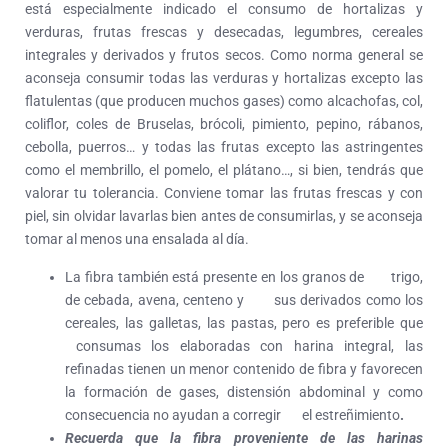
está especialmente indicado el consumo de hortalizas y
verduras, frutas frescas y desecadas, legumbres, cereales
integrales y derivados y frutos secos. Como norma general se
aconseja consumir todas las verduras y hortalizas excepto las
flatulentas (que producen muchos gases) como alcachofas, col,
coliflor, coles de Bruselas, brócoli, pimiento, pepino, rábanos,
cebolla, puerros… y todas las frutas excepto las astringentes
como el membrillo, el pomelo, el plátano…, si bien, tendrás que
valorar tu tolerancia. Conviene tomar las frutas frescas y con
piel, sin olvidar lavarlas bien antes de consumirlas, y se aconseja
tomar al menos una ensalada al día.
La fibra también está presente en los granos de trigo,
de cebada, avena, centeno y sus derivados como los
cereales, las galletas, las pastas, pero es preferible que
consumas los elaboradas con harina integral, las
refinadas tienen un menor contenido de fibra y favorecen
la formación de gases, distensión abdominal y como
consecuencia no ayudan a corregir el estreñimiento
.
Recuerda que la fibra proveniente de las harinas