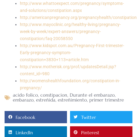
http://www.whattoexpect.com/pregnancy/symptoms-
and-solutions/constipation.aspx
http://americanpregnancy.org/pregnancyhealth/constipation
http://www.mayoclinic.org/healthy-living/pregnancy-
week-by-week/expert-answers/pregnancy-
constipation/faq-20058550
http://www.kidspot.com.au/Pregnancy-First-trimester-
Early-pregnancy-symptom-
constipation+3830+113+article.htm
http://www.motherisk.org/prof/updatesDetail.jsp?
content_id=980
http://womenshealthfoundation.org/constipation-in-
pregnancy/
acido folico
,
constipacion
,
Durante el embarazo
,
embarazo
,
estreñida
,
estreñimiento
,
primer trimestre
Facebook
Twitter
LinkedIn
Pinterest