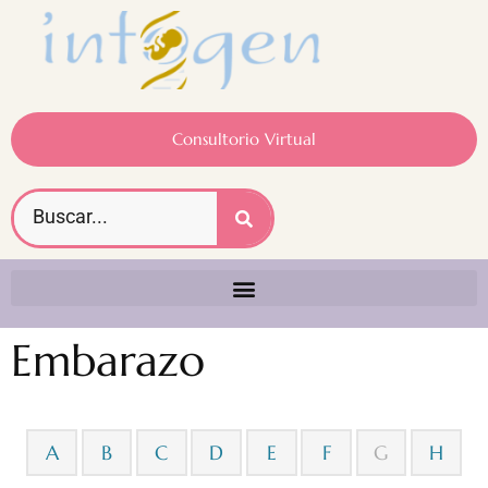
Consultorio Virtual
Embarazo
A
B
C
D
E
F
G
H