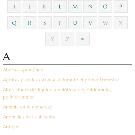
I
J
K
L
M
N
O
P
Q
R
S
T
U
V
W
X
Y
Z
#
A
Aborto espontáneo
Agruras y acidez estomacal durante el primer trimestre
Alteraciones del líquido amniótico: oligohidramnios,
polihidramnios
Anemia en el embarazo
Anomalías de la placenta
Antojos