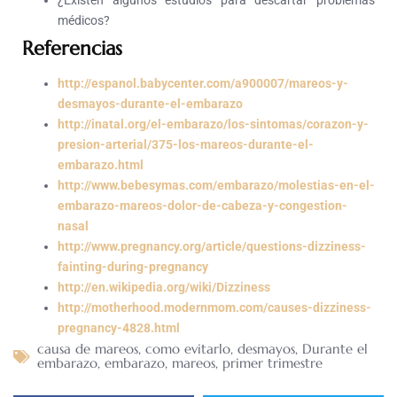
¿Existen algunos estudios para descartar problemas
médicos?
Referencias
http://espanol.babycenter.com/a900007/mareos-y-
desmayos-durante-el-embarazo
http://inatal.org/el-embarazo/los-sintomas/corazon-y-
presion-arterial/375-los-mareos-durante-el-
embarazo.html
http://www.bebesymas.com/embarazo/molestias-en-el-
embarazo-mareos-dolor-de-cabeza-y-congestion-
nasal
http://www.pregnancy.org/article/questions-dizziness-
fainting-during-pregnancy
http://en.wikipedia.org/wiki/Dizziness
http://motherhood.modernmom.com/causes-dizziness-
pregnancy-4828.html
causa de mareos
,
como evitarlo
,
desmayos
,
Durante el
embarazo
,
embarazo
,
mareos
,
primer trimestre