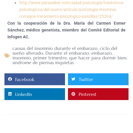
http://www.parasaber.com/salud/psicologia/trastornos-
psicologicos/del-sueno/articulo/psicologia-insomnio-
consejos-tratamiento-psicologico-pastillas/25264/
Con la cooperación de la Dra. María del Carmen Esmer
Sánchez, médico genetista, miembro del Comité Editorial de
Infogen AC.
causas del insomnio durante el embarazo
,
ciclo del
sueño alterado
,
Durante el embarazo
,
embarazo
,
insomnio
,
primer trimestre
,
que hacer para dormir bien
,
sindrome de piernas inquietas
Facebook
Twitter
LinkedIn
Pinterest