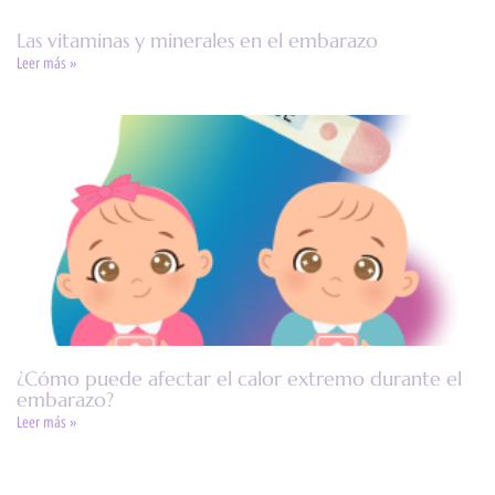
Las vitaminas y minerales en el embarazo
Leer más »
¿Cómo puede afectar el calor extremo durante el
embarazo?
Leer más »