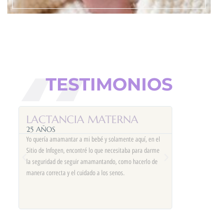
TESTIMONIOS
LACTANCIA MATERNA
CUIDA
25 AÑOS
NACI
Yo quería amamantar a mi bebé y solamente aquí, en el
19 AÑOS
Sitio de Infogen, encontré lo que necesitaba para darme
mo
Cuando salí d
la seguridad de seguir amamantando, como hacerlo de
asear y curar
manera correcta y el cuidado a los senos.
ue
necesitaba mi
si
me decían fam
creerles.