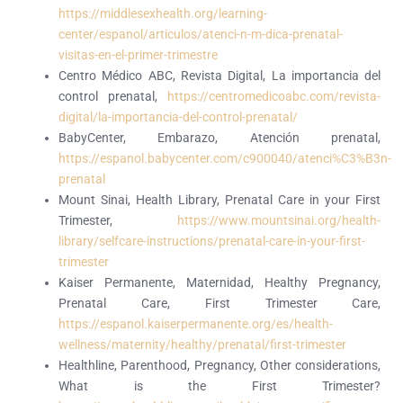
https://middlesexhealth.org/learning-
center/espanol/articulos/atenci-n-m-dica-prenatal-
visitas-en-el-primer-trimestre
Centro Médico ABC, Revista Digital, La importancia del
control prenatal,
https://centromedicoabc.com/revista-
digital/la-importancia-del-control-prenatal/
BabyCenter, Embarazo, Atención prenatal,
https://espanol.babycenter.com/c900040/atenci%C3%B3n-
prenatal
Mount Sinai, Health Library, Prenatal Care in your First
Trimester,
https://www.mountsinai.org/health-
library/selfcare-instructions/prenatal-care-in-your-first-
trimester
Kaiser Permanente, Maternidad, Healthy Pregnancy,
Prenatal Care, First Trimester Care,
https://espanol.kaiserpermanente.org/es/health-
wellness/maternity/healthy/prenatal/first-trimester
Healthline, Parenthood, Pregnancy, Other considerations,
What is the First Trimester?