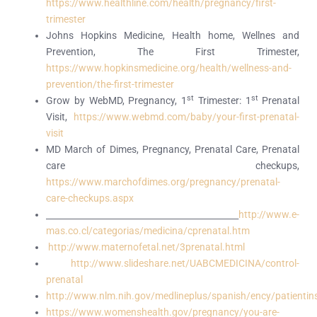
https://www.healthline.com/health/pregnancy/first-
trimester
Johns Hopkins Medicine, Health home, Wellnes and
Prevention, The First Trimester,
https://www.hopkinsmedicine.org/health/wellness-and-
prevention/the-first-trimester
st
st
Grow by WebMD, Pregnancy, 1
Trimester: 1
Prenatal
Visit,
https://www.webmd.com/baby/your-first-prenatal-
visit
MD March of Dimes, Pregnancy, Prenatal Care, Prenatal
care checkups,
https://www.marchofdimes.org/pregnancy/prenatal-
care-checkups.aspx
http://www.e-
mas.co.cl/categorias/medicina/cprenatal.htm
http://www.maternofetal.net/3prenatal.html
http://www.slideshare.net/UABCMEDICINA/control-
prenatal
http://www.nlm.nih.gov/medlineplus/spanish/ency/patienti
https://www.womenshealth.gov/pregnancy/you-are-