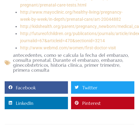
pregnant/prenatal-care-tests.html
http://www.mayoclinic.org/healthy-living/pregnancy-
week-by-week/in-depth/prenatal-care/art-20044882
http://kidshealth.org/parent/pregnancy_newborn/medical_c
http://futureofchildren.org/publications/journals/article/inde
journalid=67&articleid=470&sectionid=3214
http://www.webmd.com/women/first-doctor-visit
antecedentes
,
como se calcula la fecha del embarazo
,
consulta prenatal
,
Durante el embarazo
,
embarazo
,
ginecobstetricos
,
historia clínica
,
primer trimestre
,
primera consulta
Facebook
Twitter
LinkedIn
Pinterest