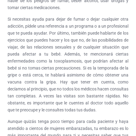
hable de los peligros de fumar, beber alcohol, usar drogas y
tomar ciertas medicaciones.
Si necesitas ayuda para dejar de fumar o dejar cualquier otra
adicción, pídele una referencia a un programa o a un profesional
que te pueda ayudar.
Por último, también puede hablarte de los
ejercicios que puedes hacer y los que no, de las posibilidades de
viajar, de las relaciones sexuales y de cualquier situación que
pueda afectar a tu bebé.
Además, te mencionará ciertas
enfermedades como la toxoplasmosis, que podrían afectar al
bebé si no tomas ciertas precauciones.
Si es la temporada de la
gripe o está cerca, te hablará asimismo de cómo obtener una
vacuna contra la gripa.
Hay que tener en cuenta, como
decíamos al principio, que no todos los médicos hacen consultas
tan completas. A veces las visitas son bastante rápidas.
No
obstante, es importante que le cuentes al doctor todo aquello
que te preocupe y le consultes todas tus dudas.
Aunque quizás tenga poco tiempo para cada paciente y haya
atendido a cientos de mujeres embarazadas, tu embarazo es lo
más importante del mundo para ti y necesitas saber que tus