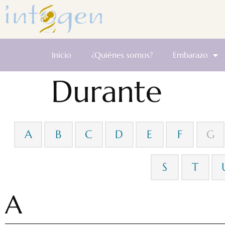
Inicio
¿Quiénes somos?
Embarazo
Durante
A
B
C
D
E
F
G
S
T
A