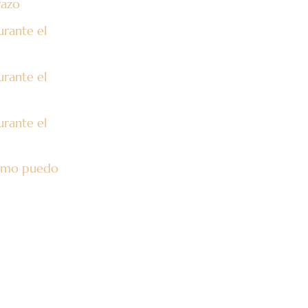
razo
urante el
urante el
urante el
Cómo puedo