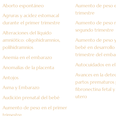
Aborto espontáneo
Aumento de peso en
trimestre
Agruras y acidez estomacal
durante el primer trimestre
Aumento de peso m
segundo trimestre
Alteraciones del líquido
amniótico: oligohidramnios,
Aumento de peso y 
polihidramnios
bebé en desarrollo en el segundo
trimestre del emba
Anemia en el embarazo
Autocuidados en e
Anomalías de la placenta
Avances en la dete
Antojos
partos prematuros
Asma y Embarazo
fibronectina fetal y
utero
Audición prenatal del bebé
Aumento de peso en el primer
trimestre