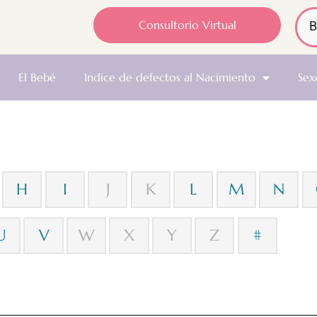
Consultorio Virtual
El Bebé
Indice de defectos al Nacimiento
Sex
H
I
J
K
L
M
N
U
V
W
X
Y
Z
#