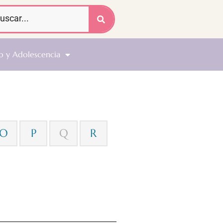
o y Adolescencia
O
P
Q
R