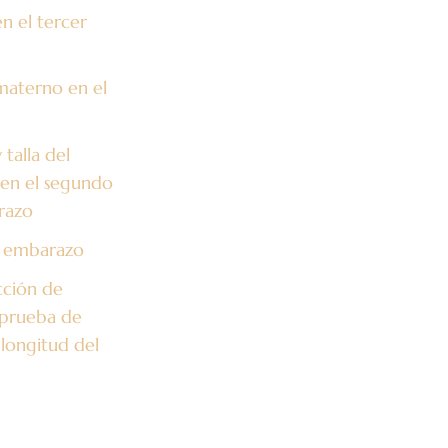
 el tercer
aterno en el
talla del
razo
l embarazo
cción de
 prueba de
 longitud del