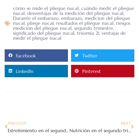
cómo se mide el pliegue nucal
,
cuándo medir el pliegue
nucal
,
desventajas de la medición del pliegue nucal
,
Durante el embarazo
,
embarazo
,
medicion del pliegue
nucal
,
pliege nucal
,
resultados el pliegue nucal
,
riesgos
medición del pliegue nucal
,
segundo trimestre
,
significado del pliegue nucal
,
trisomía 21
,
ventajas de
medir el pliegue nucal
Facebook
Twitter
LinkedIn
Pinterest
PREVIOUS
NEXT
Estreñimiento en el segundo trimestre
Nutrición en el segundo trimestre