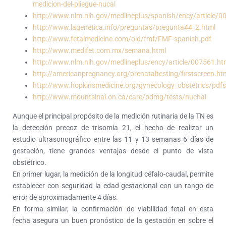
medicion-del-pliegue-nucal
http://www.nlm.nih.gov/medlineplus/spanish/ency/article/
http://www.lagenetica.info/preguntas/pregunta44_2.html
http://www.fetalmedicine.com/old/fmf/FMF-spanish.pdf
http://www.medifet.com.mx/semana.html
http://www.nlm.nih.gov/medlineplus/ency/article/007561.h
http://americanpregnancy.org/prenataltesting/firstscreen.ht
http://www.hopkinsmedicine.org/gynecology_obstetrics/pdfs/
http://www.mountsinai.on.ca/care/pdmg/tests/nuchal
Aunque el principal propósito de la medición rutinaria de la TN es
la detección precoz de trisomía 21, el hecho de realizar un
estudio ultrasonográfico entre las 11 y 13 semanas 6 días de
gestación, tiene grandes ventajas desde el punto de vista
obstétrico.
En primer lugar, la medición de la longitud céfalo-caudal, permite
establecer con seguridad la edad gestacional con un rango de
error de aproximadamente 4 días.
En forma similar, la confirmación de viabilidad fetal en esta
fecha asegura un buen pronóstico de la gestación en sobre el