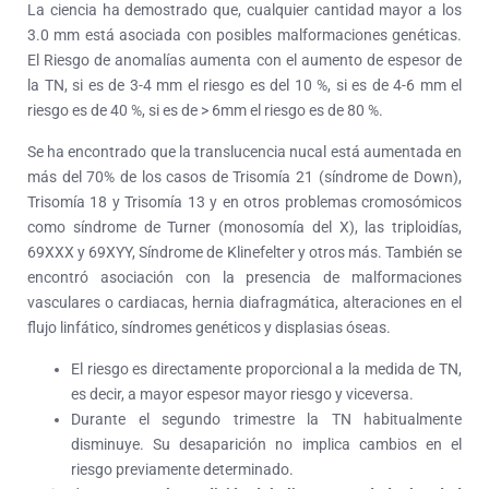
La ciencia ha demostrado que, cualquier cantidad mayor a los
3.0 mm está asociada con posibles malformaciones genéticas.
El Riesgo de anomalías aumenta con el aumento de espesor de
la TN, si es de 3-4 mm el riesgo es del 10 %, si es de 4-6 mm el
riesgo es de 40 %, si es de > 6mm el riesgo es de 80 %.
Se ha encontrado que la translucencia nucal está aumentada en
más del 70% de los casos de Trisomía 21 (síndrome de Down),
Trisomía 18 y Trisomía 13 y en otros problemas cromosómicos
como síndrome de Turner (monosomía del X), las triploidías,
69XXX y 69XYY, Síndrome de Klinefelter y otros más. También se
encontró asociación con la presencia de malformaciones
vasculares o cardiacas, hernia diafragmática, alteraciones en el
flujo linfático, síndromes genéticos y displasias óseas.
El riesgo es directamente proporcional a la medida de TN,
es decir, a mayor espesor mayor riesgo y viceversa.
Durante el segundo trimestre la TN habitualmente
disminuye. Su desaparición no implica cambios en el
riesgo previamente determinado.