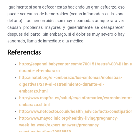
Igualmente si para defecar estás haciendo un gran esfuerzo, eso
puede ser causa de hemorroides (venas inflamadas en la zona
del ano). Las hemorroides son muy incómodas aunque rara vez
causan problemas mayores y generalmente se desaparecen
después del parto. Sin embargo, si el dolor es muy severo o hay
sangrado, llama de inmediato a tu médico.
Referencias
https://espanol.babycenter.com/a700151/estre%C3%B1imie
durante-el-embarazo
http://inatal.org/el-embarazo/los-sintomas/molestias-
digestivas/219-el-estrenimiento-durante-el-
embarazo.html
http://www.mapfre.es/salud/es/cinformativo/estrenimiento-
embarazo.shtml
http://www.netdoctor.co.uk/health_advice/facts/constipati
http://www.mayoclinic.org/healthy-living/pregnancy-
week-by-week/expert-answers/pregnancy-
constipation/faq-20058550