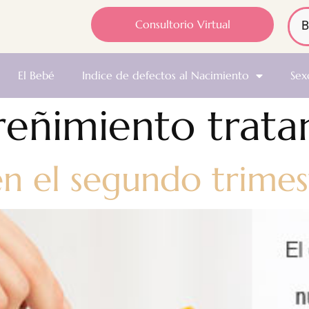
Consultorio Virtual
El Bebé
Indice de defectos al Nacimiento
Sex
reñimiento trat
en el segundo trimes