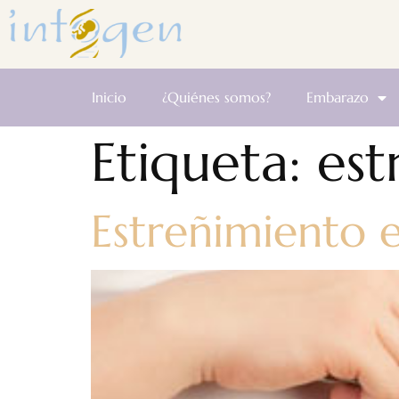
Inicio
¿Quiénes somos?
Embarazo
Etiqueta:
est
Estreñimiento 