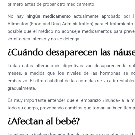
primero antes de probar otro medicamento.
No hay
ningún medicamento
actualmente aprobado por l
Alimentos (Food and Drug Administration) para el tratamiento
posible que el médico no aconseje medicamentos para preve
vómito sea intenso y no se detenga.
¿Cuándo desaparecen las náuse
Todas estas alteraciones digestivas van desapareciendo so
meses, a medida que los niveles de las hormonas se nor
embarazo. El ritmo habitual de las comidas se va a ir restabl
gradualmente.
Es muy importante entender que el embarazo «inunda» a la 
todo su cuerpo, provocando cambios que toman un buen tiempo
¿Afectan al bebé?
La náusea, e incluso los vómitos del embarazo no afectan al