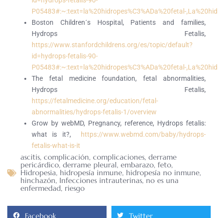
id=hydrops-fetalis-90-
P05483#:~:text=la%20hidropes%C3%ADa%20fetal-,La%20
Boston Children´s Hospital, Patients and families,
Hydrops Fetalis,
https://www.stanfordchildrens.org/es/topic/default?
id=hydrops-fetalis-90-
P05483#:~:text=la%20hidropes%C3%ADa%20fetal-,La%20
The fetal medicine foundation, fetal abnormalities,
Hydrops Fetalis,
https://fetalmedicine.org/education/fetal-
abnormalities/hydrops-fetalis-1/overview
Grow by webMD, Pregnancy, reference, Hydrops fetalis:
what is it?,
https://www.webmd.com/baby/hydrops-
fetalis-what-is-it
ascitis
,
complicación
,
complicaciones
,
derrame
pericárdico
,
derrame pleural
,
embarazo
,
feto
,
Hidropesia
,
hidropesía inmune
,
hidropesía no inmune
,
hinchazón
,
Infecciones intrauterinas
,
no es una
enfermedad
,
riesgo
Facebook
Twitter