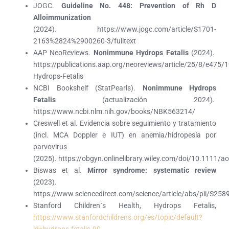
JOGC.
Guideline No. 448: Prevention of Rh D
Alloimmunization
(2024). https://www.jogc.com/article/S1701-
2163%2824%2900260-3/fulltext
AAP NeoReviews.
Nonimmune Hydrops Fetalis
(2024).
https://publications.aap.org/neoreviews/article/25/8/e47
Hydrops-Fetalis
NCBI Bookshelf (StatPearls).
Nonimmune Hydrops
Fetalis
(actualización 2024).
https://www.ncbi.nlm.nih.gov/books/NBK563214/
Creswell et al. Evidencia sobre seguimiento y tratamiento
(incl. MCA Doppler e IUT) en anemia/hidropesía por
parvovirus
(2025). https://obgyn.onlinelibrary.wiley.com/doi/10.1111/
Biswas et al.
Mirror syndrome: systematic review
(2023).
https://www.sciencedirect.com/science/article/abs/pii/S2
Stanford Children´s Health, Hydrops Fetalis,
https://www.stanfordchildrens.org/es/topic/default?