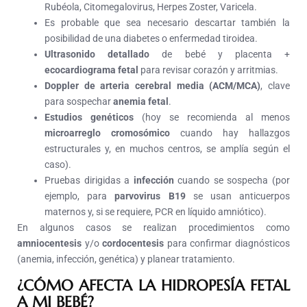
Rubéola, Citomegalovirus, Herpes Zoster, Varicela.
Es probable que sea necesario descartar también la
posibilidad de una diabetes o enfermedad tiroidea.
Ultrasonido detallado
de bebé y placenta +
ecocardiograma fetal
para revisar corazón y arritmias.
Doppler de arteria cerebral media (ACM/MCA)
, clave
para sospechar
anemia fetal
.
Estudios genéticos
(hoy se recomienda al menos
microarreglo cromosómico
cuando hay hallazgos
estructurales y, en muchos centros, se amplía según el
caso).
Pruebas dirigidas a
infección
cuando se sospecha (por
ejemplo, para
parvovirus B19
se usan anticuerpos
maternos y, si se requiere, PCR en líquido amniótico).
En algunos casos se realizan procedimientos como
amniocentesis
y/o
cordocentesis
para confirmar diagnósticos
(anemia, infección, genética) y planear tratamiento.
¿CÓMO AFECTA LA HIDROPESÍA FETAL
A MI BEBÉ?