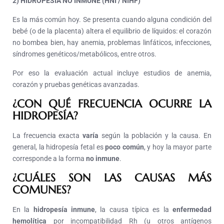
2) HIDROPESÍA NO INMUNE (HNI / NIHF)
Es la más común hoy. Se presenta cuando alguna condición del
bebé (o de la placenta) altera el equilibrio de líquidos: el corazón
no bombea bien, hay anemia, problemas linfáticos, infecciones,
síndromes genéticos/metabólicos, entre otros.
Por eso la evaluación actual incluye estudios de anemia,
corazón y pruebas genéticas avanzadas.
¿CON QUÉ FRECUENCIA OCURRE LA
HIDROPESÍA?
La frecuencia exacta
varía
según la población y la causa. En
general, la hidropesía fetal es
poco común
, y hoy la mayor parte
corresponde a la forma
no inmune
.
¿CUÁLES SON LAS CAUSAS MÁS
COMUNES?
En la
hidropesía inmune
, la causa típica es la
enfermedad
hemolítica
por incompatibilidad Rh (u otros antígenos