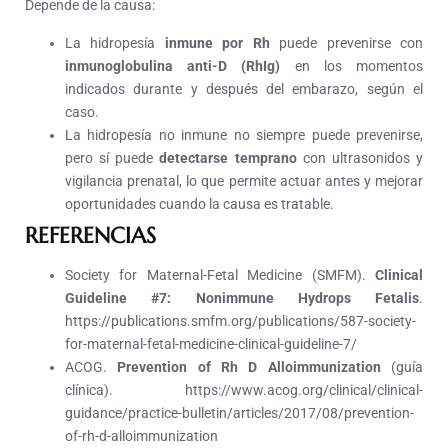
Depende de la causa:
La hidropesía
inmune por Rh
puede prevenirse con
inmunoglobulina anti-D (RhIg)
en los momentos
indicados durante y después del embarazo, según el
caso.
La hidropesía no inmune no siempre puede prevenirse,
pero sí puede
detectarse temprano
con ultrasonidos y
vigilancia prenatal, lo que permite actuar antes y mejorar
oportunidades cuando la causa es tratable.
REFERENCIAS
Society for Maternal-Fetal Medicine (SMFM).
Clinical
Guideline #7: Nonimmune Hydrops Fetalis
.
https://publications.smfm.org/publications/587-society-
for-maternal-fetal-medicine-clinical-guideline-7/
ACOG.
Prevention of Rh D Alloimmunization
(guía
clínica). https://www.acog.org/clinical/clinical-
guidance/practice-bulletin/articles/2017/08/prevention-
of-rh-d-alloimmunization