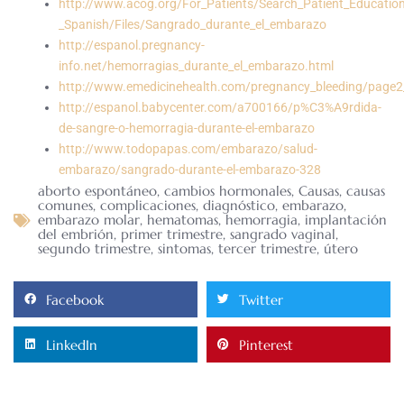
http://www.acog.org/For_Patients/Search_Patient_Educatio
_Spanish/Files/Sangrado_durante_el_embarazo
http://espanol.pregnancy-
info.net/hemorragias_durante_el_embarazo.html
http://www.emedicinehealth.com/pregnancy_bleeding/page
http://espanol.babycenter.com/a700166/p%C3%A9rdida-
de-sangre-o-hemorragia-durante-el-embarazo
http://www.todopapas.com/embarazo/salud-
embarazo/sangrado-durante-el-embarazo-328
aborto espontáneo
,
cambios hormonales
,
Causas
,
causas
comunes
,
complicaciones
,
diagnóstico
,
embarazo
,
embarazo molar
,
hematomas
,
hemorragia
,
implantación
del embrión
,
primer trimestre
,
sangrado vaginal
,
segundo trimestre
,
sintomas
,
tercer trimestre
,
útero
Facebook
Twitter
LinkedIn
Pinterest