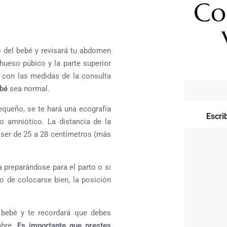
Co
o del bebé y revisará tu abdomen
hueso púbico y la parte superior
y con las medidas de la consulta
ebé
sea normal.
queño, se te hará una ecografía
Escri
do amniótico. La distancia de la
e ser de 25 a 28 centímetros (más
 preparándose para el parto o si
o de colocarse bien, la posición
bebé y te recordará que debes
mbre.
Es importante que prestes