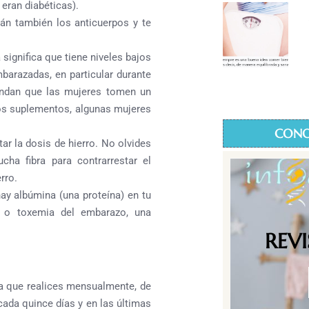
eran diabéticas).
án también los anticuerpos y te
significa que tiene niveles bajos
barazadas, en particular durante
endan que las mujeres tomen un
los suplementos, algunas mujeres
CONO
r la dosis de hierro. No olvides
ha fibra para contrarrestar el
rro.
hay albúmina (una proteína) en tu
a o toxemia del embarazo, una
REV
ma que realices mensualmente, de
cada quince días y en las últimas