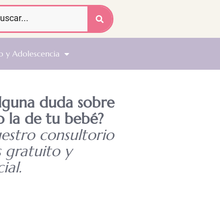
o y Adolescencia
alguna duda sobre
o la de tu bebé?
uestro consultorio
s gratuito y
ial.