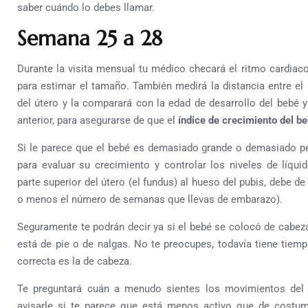
saber cuándo lo debes llamar.
Semana 25 a 28
Durante la visita mensual tu médico checará el ritmo cardiac
para estimar el tamaño. También medirá la distancia entre el 
del útero y la comparará con la edad de desarrollo del bebé 
anterior, para asegurarse de que el
índice de crecimiento del b
Si le parece que el bebé es demasiado grande o demasiado pe
para evaluar su crecimiento y controlar los niveles de líqui
parte superior del útero (el fundus) al hueso del pubis, debe d
o menos el número de semanas que llevas de embarazo).
Seguramente te podrán decir ya si el bebé se colocó de cabeza
está de pie o de nalgas. No te preocupes, todavía tiene tiemp
correcta es la de cabeza.
Te preguntará cuán a menudo sientes los movimientos del 
avisarle si te parece que está menos activo que de costu