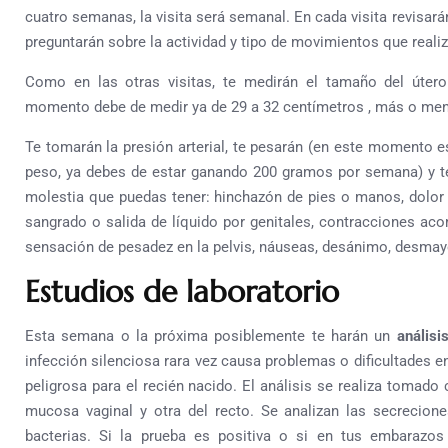
cuatro semanas, la visita será semanal. En cada visita revisará
preguntarán sobre la actividad y tipo de movimientos que reali
Como en las otras visitas, te medirán el tamaño del útero
momento debe de medir ya de 29 a 32 centímetros , más o me
Te tomarán la presión arterial, te pesarán (en este momento 
peso, ya debes de estar ganando 200 gramos por semana) y te
molestia que puedas tener: hinchazón de pies o manos, dolor de
sangrado o salida de líquido por genitales, contracciones a
sensación de pesadez en la pelvis, náuseas, desánimo, desmayo
Estudios de laboratorio
Esta semana o la próxima posiblemente te harán un
análisi
infección silenciosa rara vez causa problemas o dificultades en
peligrosa para el recién nacido. El análisis se realiza tomad
mucosa vaginal y otra del recto. Se analizan las secrecione
bacterias. Si la prueba es positiva o si en tus embarazo