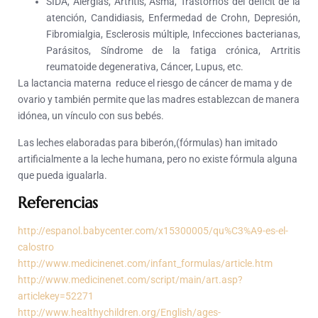
SIDA, Alergias, Artritis, Asma, Trastornos del déficit de la
atención, Candidiasis, Enfermedad de Crohn, Depresión,
Fibromialgia, Esclerosis múltiple, Infecciones bacterianas,
Parásitos, Síndrome de la fatiga crónica, Artritis
reumatoide degenerativa, Cáncer, Lupus, etc.
La lactancia materna reduce el riesgo de cáncer de mama y de
ovario y también permite que las madres establezcan de manera
idónea, un vínculo con sus bebés.
Las leches elaboradas para biberón,(fórmulas) han imitado
artificialmente a la leche humana, pero no existe fórmula alguna
que pueda igualarla.
Referencias
http://espanol.babycenter.com/x15300005/qu%C3%A9-es-el-
calostro
http://www.medicinenet.com/infant_formulas/article.htm
http://www.medicinenet.com/script/main/art.asp?
articlekey=52271
http://www.healthychildren.org/English/ages-