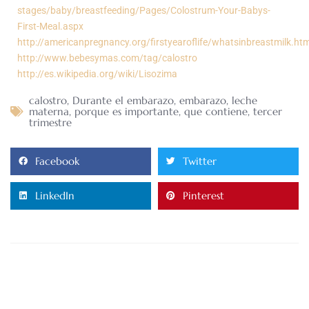
stages/baby/breastfeeding/Pages/Colostrum-Your-Babys-
First-Meal.aspx
http://americanpregnancy.org/firstyearoflife/whatsinbreastmilk.htm
http://www.bebesymas.com/tag/calostro
http://es.wikipedia.org/wiki/Lisozima
calostro
,
Durante el embarazo
,
embarazo
,
leche
materna
,
porque es importante
,
que contiene
,
tercer
trimestre
Facebook
Twitter
LinkedIn
Pinterest