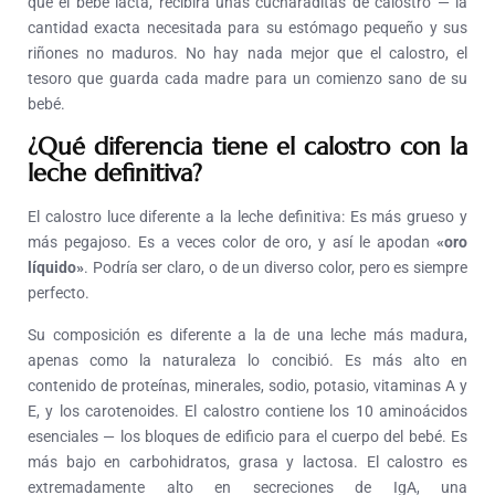
que el bebé lacta, recibirá unas cucharaditas de calostro — la
cantidad exacta necesitada para su estómago pequeño y sus
riñones no maduros.
No hay nada mejor que el calostro, el
tesoro que guarda cada madre para un comienzo sano de su
bebé.
¿Qué diferencia tiene el calostro con la
leche definitiva?
El calostro luce diferente a la leche definitiva: Es más grueso y
más pegajoso. Es a veces color de oro, y así le apodan
«oro
líquido»
. Podría ser claro, o de un diverso color, pero es siempre
perfecto.
Su composición es diferente a la de una leche más madura,
apenas como la naturaleza lo concibió. Es más alto en
contenido de proteínas, minerales, sodio, potasio, vitaminas A y
E, y los carotenoides. El calostro contiene los 10 aminoácidos
esenciales — los bloques de edificio para el cuerpo del bebé. Es
más bajo en carbohidratos, grasa y lactosa.
El calostro es
extremadamente alto en secreciones de IgA, una