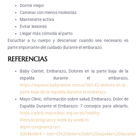
Dormir mejor
Caminar con menos molestias
Mantenerte activa
Evitar lesiones
Llegar más cómoda al parto
Escuchar a tu cuerpo y descansar cuando sea necesario es
parte importante del cuidado durante el embarazo.
REFERENCIAS
Baby Center, Embarazo, Dolores en la parte baja de la
espalda durante el embarazo,
https://espanol.babycenter.com/a700142/dolores-en-la-
parte-baja-de-la-espalda-durante-el-embarazo
Mayo Clinic, Información sobre salud, Embarazo, Dolor de
Espalda Durante el Embarazo: 7 consejos para aliviarlo,
https://www.mayoclinic.org/es-es/healthy-
lifestyle/pregnancy-week-by-week/in-
depth/pregnancy/art-
20046080#:~:text=El%20dolor%20de%20espalda%20duran