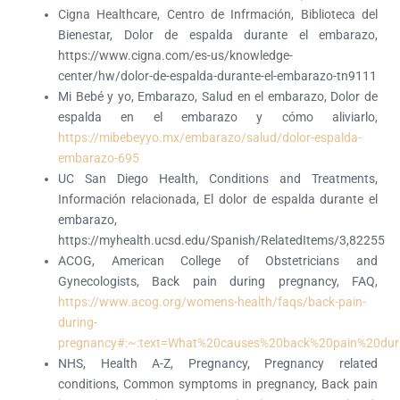
Cigna Healthcare, Centro de Infrmación, Biblioteca del
Bienestar, Dolor de espalda durante el embarazo,
https://www.cigna.com/es-us/knowledge-
center/hw/dolor-de-espalda-durante-el-embarazo-tn9111
Mi Bebé y yo, Embarazo, Salud en el embarazo, Dolor de
espalda en el embarazo y cómo aliviarlo,
https://mibebeyyo.mx/embarazo/salud/dolor-espalda-
embarazo-695
UC San Diego Health, Conditions and Treatments,
Información relacionada, El dolor de espalda durante el
embarazo,
https://myhealth.ucsd.edu/Spanish/RelatedItems/3,82255
ACOG, American College of Obstetricians and
Gynecologists, Back pain during pregnancy, FAQ,
https://www.acog.org/womens-health/faqs/back-pain-
during-
pregnancy#:~:text=What%20causes%20back%20pain%20dur
NHS, Health A-Z, Pregnancy, Pregnancy related
conditions, Common symptoms in pregnancy, Back pain