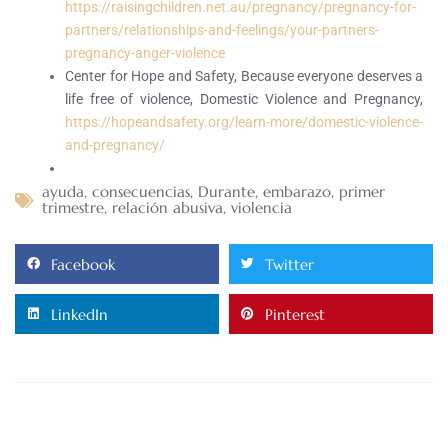
https://raisingchildren.net.au/pregnancy/pregnancy-for-
partners/relationships-and-feelings/your-partners-
pregnancy-anger-violence
Center for Hope and Safety, Because everyone deserves a
life free of violence, Domestic Violence and Pregnancy,
https://hopeandsafety.org/learn-more/domestic-violence-
and-pregnancy/
ayuda
,
consecuencias
,
Durante
,
embarazo
,
primer
trimestre
,
relación abusiva
,
violencia
Facebook
Twitter
LinkedIn
Pinterest