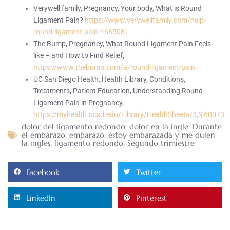
Verywell family, Pregnancy, Your body, What is Round
Ligament Pain?
https://www.verywellfamily.com/help-
round-ligament-pain-4685081
The Bump, Pregnancy, What Round Ligament Pain Feels
like – and How to Find Relief,
https://www.thebump.com/a/round-ligament-pain
UC San Diego Health, Health Library, Conditions,
Treatments, Patient Education, Understanding Round
Ligament Pain in Pregnancy,
https://myhealth.ucsd.edu/Library/HealthSheets/3,S,60073
dolor del ligamento redondo
,
dolor en la ingle
,
Durante
el embarazo
,
embarazo
,
estoy embarazada y me dulen
la ingles
,
ligamento redondo
,
Segundo trimiestre
Facebook
Twitter
LinkedIn
Pinterest