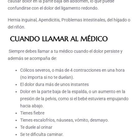
causar dolor en la parte baja del abdomen, lo que puede
confundirse con el dolor del ligamento redondo.
Hernia inguinal, Apendicitis, Problemas intestinales, del hígado o
del riñón.
CUANDO LLAMAR AL MÉDICO
Siempre debes llamar a tu médico cuando el dolor persiste y
además se acompaña de:
Cólicos severos, o más de 4 contracciones en una hora
(no importa si no te duelan).
El dolor dura más de unos instantes
Dolor en la parte baja de la espalda, o un aumento en la
presión de la pelvis, como si el bebé estuviera empujando
hacia abajo.
Tienes fiebre
Tienes escalofríos, náuseas, vómito, desmayo.
Te duele al orinar
Se te dificulta caminar.