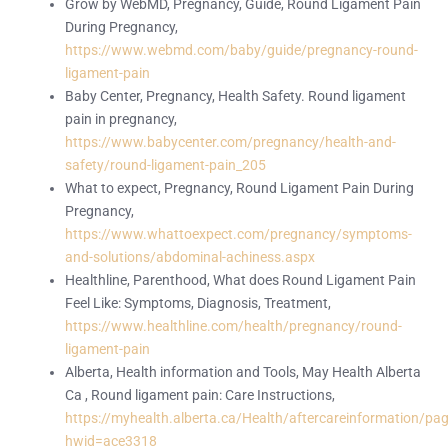
Grow by WebMD, Pregnancy, Guide, Round Ligament Pain
During Pregnancy,
https://www.webmd.com/baby/guide/pregnancy-round-
ligament-pain
Baby Center, Pregnancy, Health Safety. Round ligament
pain in pregnancy,
https://www.babycenter.com/pregnancy/health-and-
safety/round-ligament-pain_205
What to expect, Pregnancy, Round Ligament Pain During
Pregnancy,
https://www.whattoexpect.com/pregnancy/symptoms-
and-solutions/abdominal-achiness.aspx
Healthline, Parenthood, What does Round Ligament Pain
Feel Like: Symptoms, Diagnosis, Treatment,
https://www.healthline.com/health/pregnancy/round-
ligament-pain
Alberta, Health information and Tools, May Health Alberta
Ca , Round ligament pain: Care Instructions,
https://myhealth.alberta.ca/Health/aftercareinformation/pa
hwid=ace3318