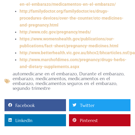
en-el-embarazo/medicamentos-en-el-embarazo/
http://familydoctor.org/familydoctor/es/drugs-
procedures-devices/over-the-counter/otc-medicines-
and-pregnancy.html
http://www.cdc.gov/pregnancy/meds/
https://www.womenshealth.gov/publications/our-
publications/fact-sheet/pregnancy-medicines.html
http://www.betterhealth.vic.gov.au/bhcv2/bhcarticles.nsf/
http://www.marchofdimes.com/pregnancy/drugs-herbs-
and-dietary-supplements.aspx
automedicarse en el embarazo
,
Durante el embarazo
,
embarazo
,
medicamentos
,
medicamentos en el
embarazo
,
medicamentos seguros en el embarazo
,
segundo trimestre
Facebook
Twitter
LinkedIn
Pinterest