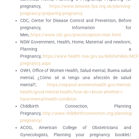
pregnancy,
https://www.sexwise.fpa.org.uk/planning-
pregnancy/preparing-pregnancy
CDC, Center for Disease Control and Prevention, Before
pregnancy, Information for
Men,
https://www.cdc.gov/preconception/men.html
NSW Government, Health, Home, Maternal and newborn,
Planning a
Pregnancy,
https://www.health.nsw.gov.au/kidsfamilies/MCF
pregnancy.aspx
OWH, Office of Women Health, Salud mental, Buena salud
mental, ¿Cómo sé si tengo una afección de salud
mental?,
https://espanol.womenshealth.gov/mental-
health/good-mental-health/how-do-i-know-whether-i-
have-mental-health-condition
Childbirth Connection, Planning
Pregnancy,
http://www.childbirthconnection.org/planning-
pregnancy/
ACOG, American College of Obstetricians and
Gynecologists, Planning your pregnancy booklet/