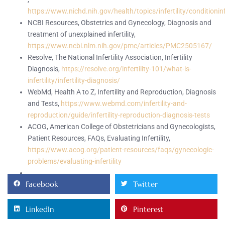
https://www.nichd.nih.gov/health/topics/infertility/conditioni
NCBI Resources, Obstetrics and Gynecology, Diagnosis and
treatment of unexplained infertility,
https://www.ncbi.nlm.nih.gov/pmc/articles/PMC2505167/
Resolve, The National Infertility Association, Infertility
Diagnosis,
https://resolve.org/infertility-101/what-is-
infertility/infertility-diagnosis/
WebMd, Health A to Z, Infertility and Reproduction, Diagnosis
and Tests,
https://www.webmd.com/infertility-and-
reproduction/guide/infertility-reproduction-diagnosis-tests
ACOG, American College of Obstetricians and Gynecologists,
Patient Resources, FAQs, Evaluating Infertility,
https://www.acog.org/patient-resources/faqs/gynecologic-
problems/evaluating-infertility
Facebook
Twitter
LinkedIn
Pinterest