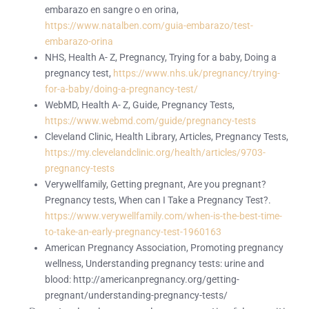
embarazo en sangre o en orina,
https://www.natalben.com/guia-embarazo/test-
embarazo-orina
NHS, Health A- Z, Pregnancy, Trying for a baby, Doing a
pregnancy test,
https://www.nhs.uk/pregnancy/trying-
for-a-baby/doing-a-pregnancy-test/
WebMD, Health A- Z, Guide, Pregnancy Tests,
https://www.webmd.com/guide/pregnancy-tests
Cleveland Clinic, Health Library, Articles, Pregnancy Tests,
https://my.clevelandclinic.org/health/articles/9703-
pregnancy-tests
Verywellfamily, Getting pregnant, Are you pregnant?
Pregnancy tests, When can I Take a Pregnancy Test?.
https://www.verywellfamily.com/when-is-the-best-time-
to-take-an-early-pregnancy-test-1960163
American Pregnancy Association, Promoting pregnancy
wellness, Understanding pregnancy tests: urine and
blood: http://americanpregnancy.org/getting-
pregnant/understanding-pregnancy-tests/