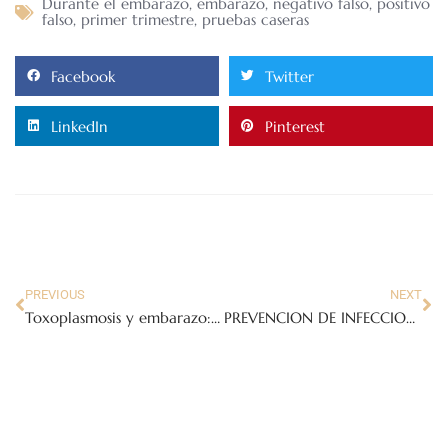
Durante el embarazo
,
embarazo
,
negativo falso
,
positivo
falso
,
primer trimestre
,
pruebas caseras
Facebook
Twitter
LinkedIn
Pinterest
PREVIOUS
NEXT
Toxoplasmosis y embarazo: síntomas, riesgos y prevención
PREVENCION DE INFECCIONES DURANTE EL EMBARAZO