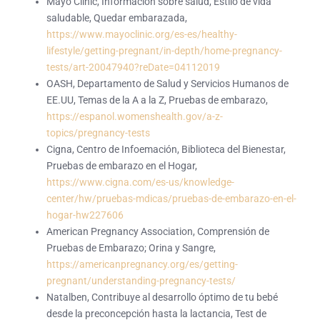
Mayo Clinic, Información sobre salud, Estilo de vida
saludable, Quedar embarazada,
https://www.mayoclinic.org/es-es/healthy-
lifestyle/getting-pregnant/in-depth/home-pregnancy-
tests/art-20047940?reDate=04112019
OASH, Departamento de Salud y Servicios Humanos de
EE.UU, Temas de la A a la Z, Pruebas de embarazo,
https://espanol.womenshealth.gov/a-z-
topics/pregnancy-tests
Cigna, Centro de Infoemación, Biblioteca del Bienestar,
Pruebas de embarazo en el Hogar,
https://www.cigna.com/es-us/knowledge-
center/hw/pruebas-mdicas/pruebas-de-embarazo-en-el-
hogar-hw227606
American Pregnancy Association, Comprensión de
Pruebas de Embarazo; Orina y Sangre,
https://americanpregnancy.org/es/getting-
pregnant/understanding-pregnancy-tests/
Natalben, Contribuye al desarrollo óptimo de tu bebé
desde la preconcepción hasta la lactancia, Test de