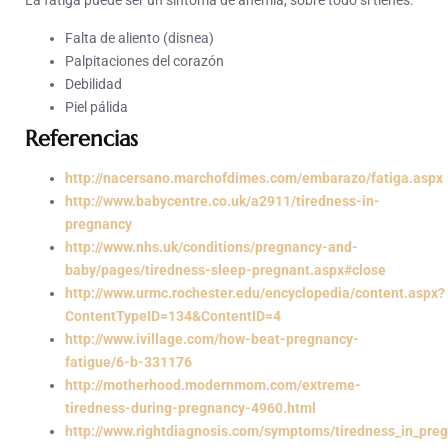
La fatiga puede ser un síntoma de anemia, sobre todo si tienes:
Falta de aliento (disnea)
Palpitaciones del corazón
Debilidad
Piel pálida
Referencias
http://nacersano.marchofdimes.com/embarazo/fatiga.aspx
http://www.babycentre.co.uk/a2911/tiredness-in-
pregnancy
http://www.nhs.uk/conditions/pregnancy-and-
baby/pages/tiredness-sleep-pregnant.aspx#close
http://www.urmc.rochester.edu/encyclopedia/content.aspx?
ContentTypeID=134&ContentID=4
http://www.ivillage.com/how-beat-pregnancy-
fatigue/6-b-331176
http://motherhood.modernmom.com/extreme-
tiredness-during-pregnancy-4960.html
http://www.rightdiagnosis.com/symptoms/tiredness_in_pre