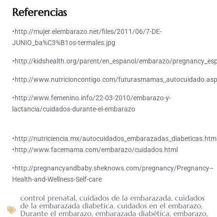
Referencias
•http://mujer.elembarazo.net/files/2011/06/7-DE-
JUNIO_ba%C3%B1os-termales.jpg
•http://kidshealth.org/parent/en_espanol/embarazo/pregnancy_es
•http://www.nutricioncontigo.com/futurasmamas_autocuidado.as
•http://www.femenino.info/22-03-2010/embarazo-y-
lactancia/cuidados-durante-el-embarazo
•http://nutriciencia.mx/autocuidados_embarazadas_diabeticas.ht
•http://www.facemama.com/embarazo/cuidados.html
•http://pregnancyandbaby.sheknows.com/pregnancy/Pregnancy–
Health-and-Wellness-Self-care
control prenatal
,
cuidados de la embarazada
,
cuidados
de la embarazada diabetica
,
cuidados en el embarazo
,
Durante el embarazo
,
embarazada diabética
,
embarazo
,