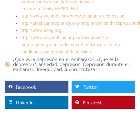
publicaciones/hojas-datos/depresion-
embarazo.html»nHYPERLINK
http://www.webmd.com/baby/pregnancy-depression
http://americanpregnancy.org/pregnancyhealth/depressiond
http://www.acog.org
http://www.beyondblue.org.au/resources/for-
me/pregnancy-and-early-parenthood/mental-heath-
conditions/symptoms-of-depression
¿Qué es la depresión en el embarazo?
,
¿Qué es la
depresión?
,
ansiedad
,
depresión
,
Depresión durante el
embarazo
,
Inseguridad
,
sueño
,
tristeza
Facebook
Twitter
LinkedIn
Pinterest