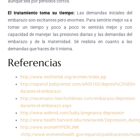
aunque sea por periodos cortos.
El tratamiento toma su tiempo:
Las demandas iniciales del
embarazo son excitantes pero enormes. Para sentirte mejor va a
tomar un tiempo y poco a poco te sentirás mejor y con
capacidad de manejar las presiones diarias y las demandas del
embarazo y de la maternidad. Sé realista en cuanto a las
demandas que haces de ti misma.
Referencias
http://www.motherisk.org/women/index.jsp
http://espanol.babycenter.com/a900163/depresi%C3%B3n-
durante-el-embarazo
http://nacersano.marchofdimes.com/embarazo/depresion-
durante-el-embarazo.aspx
http://www.webmd.com/baby/pregnancy-depression
http://www.health.harvard.edu/newsweek/Depression_durin
http://www.womeHYPERLINK
«http://www.womenshealth.gov/espanol/publicaciones/nues