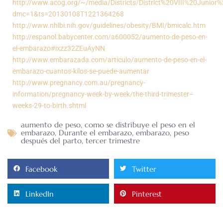
http://www.acog.org/~/media/Districts/District%20VIII%20Junior%
dmc=1&ts=20130108T1221364268
http://www.nhlbi.nih.gov/guidelines/obesity/BMI/bmicalc.htm
http://espanol.babycenter.com/a600052/aumento-de-peso-en-
el-embarazo#ixzz32ZEuAyNN
http://www.embarazada.com/articulo/aumento-de-peso-en-el-
embarazo-cuantos-kilos-se-puede-aumentar
http://www.pregnancy.com.au/pregnancy-
information/pregnancy-week-by-week/the-third-trimester–
weeks-29-to-birth.shtml
aumento de peso
,
como se distribuye el peso en el
embarazo
,
Durante el embarazo
,
embarazo
,
peso
después del parto
,
tercer trimestre
Facebook
Twitter
LinkedIn
Pinterest