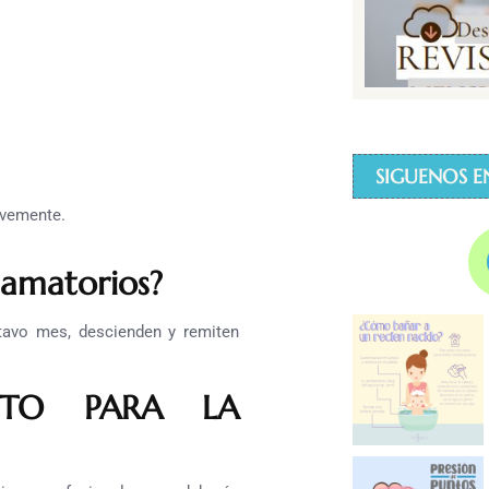
SIGUENOS E
avemente.
lamatorios?
ctavo mes, descienden y remiten
NTO PARA LA