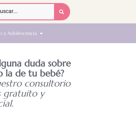
o y Adolescencia
alguna duda sobre
o la de tu bebé?
uestro consultorio
s gratuito y
ial.