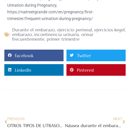
Urination during Pregnancy,
https://naitreetgrandir.com/en/pregnancy/first-
trimester/frequent-urination-during-pregnancy/
Durante el embarazo
,
ejercicio perineal
,
ejercicios kegel
,
embarazo
,
incontinencia urinaria
,
orinar
frecuentemente
,
primer trimestre
Facebook
Twitter
LinkedIn
Pinterest
PREVIOUS
NEXT
OTROS TIPOS DE UTRASONIDOS
Náusea durante el embarazo