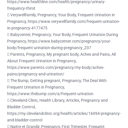
https://www.healthline.com/health/pregnancy/urinary-
frequency-thirst
 Verywellfamily, Pregnancy, Your Body, Frequent Urination in
Pregnancy, https://www.verywellfamily.com/frequent-urination-
in-pregnancy-4177475
 Babycenter, Pregnancy, Your Body, Frequent Urination During
Pregnancy, https://www.babycenter.com/pregnancy/your-
body/frequent-urination-during-pregnancy_237
 Parents, Pregnancy, My pregnant body, Aches and Pains, All
About Frequent Urination in Pregnancy,
https://www.parents.com/pregnancy/my-body/aches-
pains/pregnancy-and-urination/
 The Bump, Getting pregnant, Pregnancy, The Deal With
Frequent Urination in Pregnancy,
https://www.thebump.com/a/frequent-urination
 Cleveland Clinic, Health Library, Articles, Pregnancy and
Bladder Control,
https://my.clevelandclinic.org/health/articles/16094-pregnancy-
and-bladder-control
 Naitre et Grandir, Pregnancy, First Trimester, Frequent