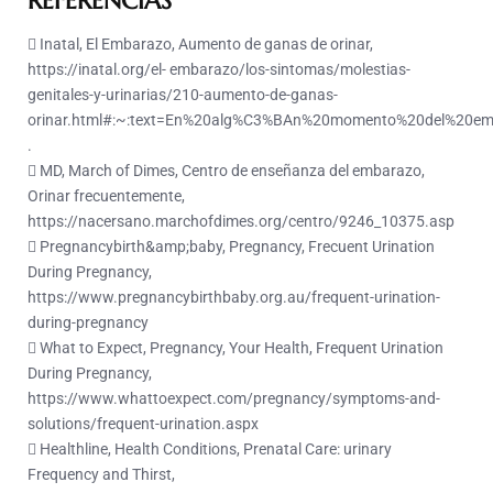
REFERENCIAS
 Inatal, El Embarazo, Aumento de ganas de orinar,
https://inatal.org/el- embarazo/los-sintomas/molestias-
genitales-y-urinarias/210-aumento-de-ganas-
orinar.html#:~:text=En%20alg%C3%BAn%20momento%20del%20e
.
 MD, March of Dimes, Centro de enseñanza del embarazo,
Orinar frecuentemente,
https://nacersano.marchofdimes.org/centro/9246_10375.asp
 Pregnancybirth&amp;baby, Pregnancy, Frecuent Urination
During Pregnancy,
https://www.pregnancybirthbaby.org.au/frequent-urination-
during-pregnancy
 What to Expect, Pregnancy, Your Health, Frequent Urination
During Pregnancy,
https://www.whattoexpect.com/pregnancy/symptoms-and-
solutions/frequent-urination.aspx
 Healthline, Health Conditions, Prenatal Care: urinary
Frequency and Thirst,