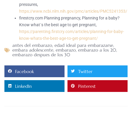
pressures,
https://www.ncbi.nlm.nih.gov/pmc/articles/PMC5241353/
firestcry.com Planning pregnancy, Planning for a baby?
Know what´s the best age to get pregnant,
https://parenting.firstcry.com/articles/planning-for-baby-
know-whats-the-best-age-to-get-pregnant/
antes del embarazo
,
edad ideal para embarazarse
,
embara adolescente
,
embarazo
,
embarazo a los 20
,
embarazo despues de los 30
Facebook
Twitter
LinkedIn
Pinterest