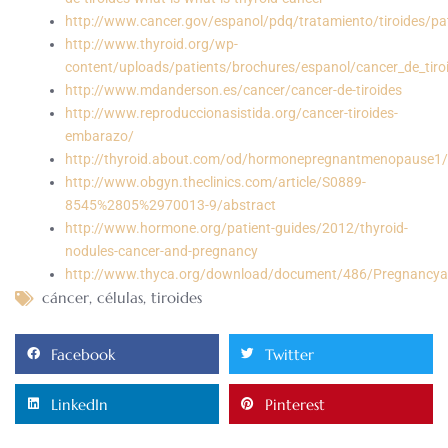
http://www.cancer.gov/espanol/pdq/tratamiento/tiroides/pa
http://www.thyroid.org/wp-
content/uploads/patients/brochures/espanol/cancer_de_tiro
http://www.mdanderson.es/cancer/cancer-de-tiroides
http://www.reproduccionasistida.org/cancer-tiroides-
embarazo/
http://thyroid.about.com/od/hormonepregnantmenopause1/
http://www.obgyn.theclinics.com/article/S0889-
8545%2805%2970013-9/abstract
http://www.hormone.org/patient-guides/2012/thyroid-
nodules-cancer-and-pregnancy
http://www.thyca.org/download/document/486/Pregnancy
cáncer
,
células
,
tiroides
Facebook
Twitter
LinkedIn
Pinterest