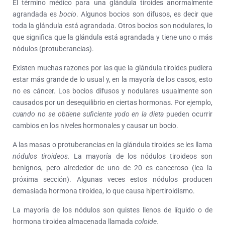
El término médico para una glándula tiroides anormalmente
agrandada es
bocio
. Algunos bocios son difusos, es decir que
toda la glándula está agrandada. Otros bocios son nodulares, lo
que significa que la glándula está agrandada y tiene uno o más
nódulos (protuberancias).
Existen muchas razones por las que la glándula tiroides pudiera
estar más grande de lo usual y, en la mayoría de los casos, esto
no es cáncer. Los bocios difusos y nodulares usualmente son
causados por un desequilibrio en ciertas hormonas. Por ejemplo,
cuando no se obtiene suficiente yodo en la dieta
pueden ocurrir
cambios en los niveles hormonales y causar un bocio.
A las masas o protuberancias en la glándula tiroides se les llama
nódulos tiroideos
.
La mayoría de los nódulos tiroideos son
benignos, pero alrededor de uno de 20 es canceroso (lea la
próxima sección). Algunas veces estos nódulos producen
demasiada hormona tiroidea, lo que causa hipertiroidismo.
La mayoría de los nódulos son quistes llenos de líquido o de
hormona tiroidea almacenada llamada
coloide
.