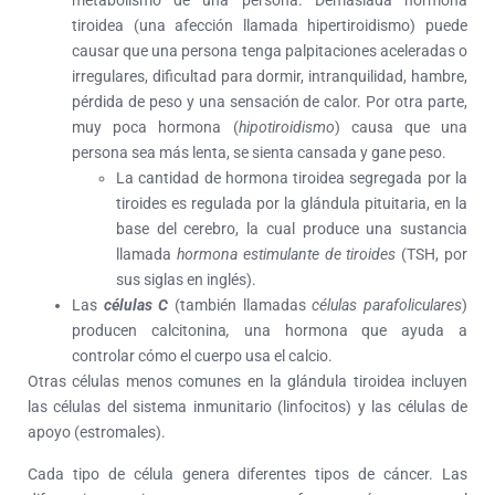
metabolismo de una persona. Demasiada hormona
tiroidea (una afección llamada hipertiroidismo) puede
causar que una persona tenga palpitaciones aceleradas o
irregulares, dificultad para dormir, intranquilidad, hambre,
pérdida de peso y una sensación de calor. Por otra parte,
muy poca hormona (
hipotiroidismo
) causa que una
persona sea más lenta, se sienta cansada y gane peso.
La cantidad de hormona tiroidea segregada por la
tiroides es regulada por la glándula pituitaria, en la
base del cerebro, la cual produce una sustancia
llamada
hormona estimulante de tiroides
(TSH, por
sus siglas en inglés).
Las
células C
(también llamadas
células parafoliculares
)
producen calcitonina
,
una hormona que ayuda a
controlar cómo el cuerpo usa el calcio.
Otras células menos comunes en la glándula tiroidea incluyen
las células del sistema inmunitario (linfocitos) y las células de
apoyo (estromales).
Cada tipo de célula genera diferentes tipos de cáncer. Las