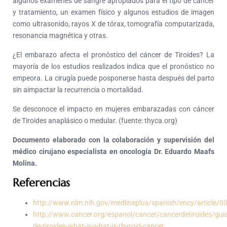
algunos exámenes de sangre apropiados para el tipo de cáncer
y tratamiento, un examen físico y algunos estudios de imagen
como ultrasonido, rayos X de tórax, tomografía computarizada,
resonancia magnética y otras.
¿El embarazo afecta el pronóstico del cáncer de Tiroides? La
mayoría de los estudios realizados indica que el pronóstico no
empeora. La cirugía puede posponerse hasta después del parto
sin aimpactar la recurrencia o mortalidad.
Se desconoce el impacto en mujeres embarazadas con cáncer
de Tiroides anaplásico o medular. (fuente: thyca.org)
Documento elaborado con la colaboración y supervisión del
médico cirujano especialista en oncología Dr. Eduardo Maafs
Molina.
Referencias
http://www.nlm.nih.gov/medlineplus/spanish/ency/article/
http://www.cancer.org/espanol/cancer/cancerdetiroides/gui
de-tiroides-what-is-what-is-thyroid-cancer