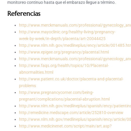
monitoreo continuo hasta que el embarazo llegue a término.
Referencias
http://www.merckmanuals.com/professional/gynecology_and_
http://www.mayoclinic.org/healthy-living/pregnancy-
week-by-week/in-depth/placenta/art-20044425
http://www.nlm.nih.gov/medlineplus/ency/article/001485.h
http://www.epigee.org/pregnancy/placental.html
http://www.merckmanuals.com/professional/gynecology_and_
http://www.faqs.org/health/topics/10/Placental-
abnormalities.html
http://www.patient.co.uk/doctor/placenta-and-placental-
problems
http://www.pregnancycorner.com/being-
pregnant/complications/placental-abruption.html
http://www.nlm.nih.gov/medlineplus/spanish/ency/patienti
http://emedicine.medscape.com/article/252810-overview
http://www.nlm.nih.gov/medlineplus/spanish/ency/article/
http://www.medicinenet.com/script/main/art.asp?