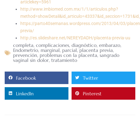
articlekey=5961
http://www.imbiomed.com.mx/1/1/articulos.php?
method=showDetail&id_articulo=43337&id_seccion=1731&id_
https://parto40semanas.wordpress.com/2013/04/03/placen
previa/
http://es.slideshare.net/NEREYDADH/placenta-previa-uu
completa
,
complicaciones
,
diagnóstico
,
embarazo
,
Endometrio
,
marginal
,
parcial
,
placenta previa
,
prevención
,
problemas con la placenta
,
sangrado
vaginal sin dolor
,
tratamiento
Facebook
Twitter
LinkedIn
Pinterest