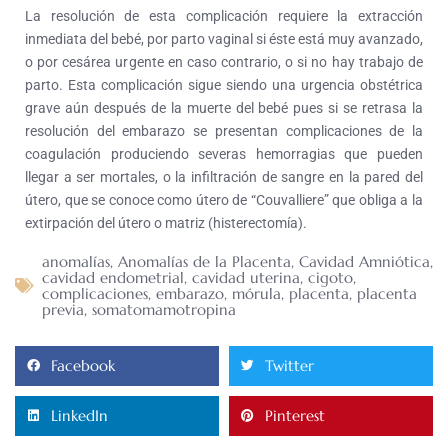
La resolución de esta complicación requiere la extracción
inmediata del bebé, por parto vaginal si éste está muy avanzado,
o por cesárea urgente en caso contrario, o si no hay trabajo de
parto. Esta complicación sigue siendo una urgencia obstétrica
grave aún después de la muerte del bebé pues si se retrasa la
resolución del embarazo se presentan complicaciones de la
coagulación produciendo severas hemorragias que pueden
llegar a ser mortales, o la infiltración de sangre en la pared del
útero, que se conoce como útero de “Couvalliere” que obliga a la
extirpación del útero o matriz (histerectomía).
anomalías
,
Anomalías de la Placenta
,
Cavidad Amniótica
,
cavidad endometrial
,
cavidad uterina
,
cigoto
,
complicaciones
,
embarazo
,
mórula
,
placenta
,
placenta
previa
,
somatomamotropina
Facebook
Twitter
LinkedIn
Pinterest