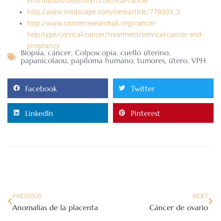
information/directory/c/cervical-cancer
http://www.medscape.com/viewarticle/778003_3
http://www.cancerresearchuk.org/cancer-
help/type/cervical-cancer/treatment/cervical-cancer-and-
pregnancy
Biopsia
,
cáncer
,
Colposcopia
,
cuello úterino
,
papanicolaou
,
papiloma humano
,
tumores
,
útero
,
VPH
Facebook
Twitter
LinkedIn
Pinterest
PREVIOUS
NEXT
Anomalías de la placenta
Cáncer de ovario