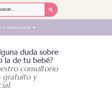
o y Adolescencia
alguna duda sobre
o la de tu bebé?
uestro consultorio
s gratuito y
ial.