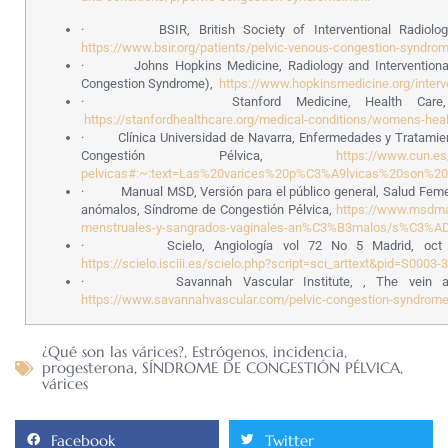
· BSIR, British Society of Interventional Radiology, 
https://www.bsir.org/patients/pelvic-venous-congestion-syndro
· Johns Hopkins Medicine, Radiology and Interventional Ra
Congestion Syndrome),
https://www.hopkinsmedicine.org/interve
· Stanford Medicine, Health Care, Treatm
https://stanfordhealthcare.org/medical-conditions/womens-heal
· Clínica Universidad de Navarra, Enfermedades y Tratamien
Congestión Pélvica,
https://www.cun.e
pelvicas#:~:text=Las%20varices%20p%C3%A9lvicas%20son%20d
· Manual MSD, Versión para el público general, Salud Femen
anómalos, Síndrome de Congestión Pélvica,
https://www.msdma
menstruales-y-sangrados-vaginales-an%C3%B3malos/s%C3%A
· Scielo, Angiología vol 72 No 5 Madrid, oct 2020,
https://scielo.isciii.es/scielo.php?script=sci_arttext&pid=S00
· Savannah Vascular Institute, , The vein and ar
https://www.savannahvascular.com/pelvic-congestion-syndrome
¿Qué son las várices?
,
Estrógenos
,
incidencia
,
progesterona
,
SÍNDROME DE CONGESTIÓN PÉLVICA
,
várices
Facebook
Twitter