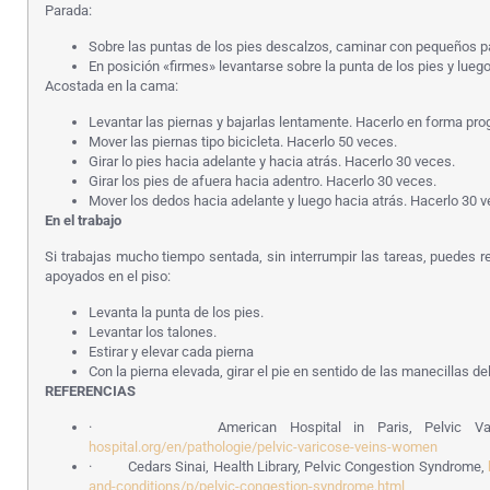
Parada:
Sobre las puntas de los pies descalzos, caminar con pequeños p
En posición «firmes» levantarse sobre la punta de los pies y lueg
Acostada en la cama:
Levantar las piernas y bajarlas lentamente. Hacerlo en forma prog
Mover las piernas tipo bicicleta. Hacerlo 50 veces.
Girar lo pies hacia adelante y hacia atrás. Hacerlo 30 veces.
Girar los pies de afuera hacia adentro. Hacerlo 30 veces.
Mover los dedos hacia adelante y luego hacia atrás. Hacerlo 30 v
En el trabajo
Si trabajas mucho tiempo sentada, sin interrumpir las tareas, puedes re
apoyados en el piso:
Levanta la punta de los pies.
Levantar los talones.
Estirar y elevar cada pierna
Con la pierna elevada, girar el pie en sentido de las manecillas del 
REFERENCIAS
· American Hospital in Paris, Pelvic Vari
hospital.org/en/pathologie/pelvic-varicose-veins-women
· Cedars Sinai, Health Library, Pelvic Congestion Syndrome,
and-conditions/p/pelvic-congestion-syndrome.html