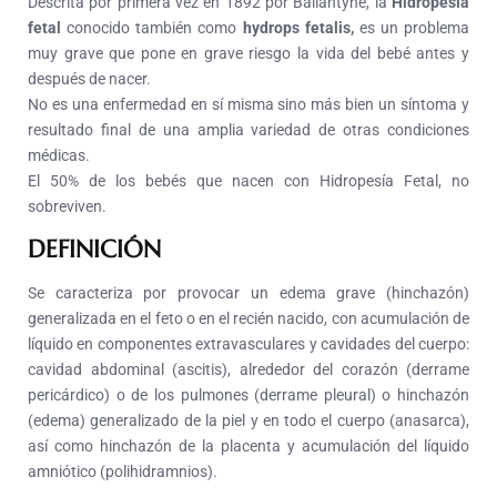
Descrita por primera vez en 1892 por Ballantyne, la
Hidropesía
fetal
conocido también como
hydrops fetalis,
es un problema
muy grave que pone en grave riesgo la vida del bebé antes y
después de nacer.
No es una enfermedad en sí misma sino más bien un síntoma y
resultado final de una amplia variedad de otras condiciones
médicas.
El 50% de los bebés que nacen con Hidropesía Fetal, no
sobreviven.
DEFINICIÓN
Se caracteriza por provocar un edema grave (hinchazón)
generalizada en el feto o en el recién nacido, con acumulación de
líquido en componentes extravasculares y cavidades del cuerpo:
cavidad abdominal (ascitis), alrededor del corazón (derrame
pericárdico) o de los pulmones (derrame pleural) o hinchazón
(edema) generalizado de la piel y en todo el cuerpo (anasarca),
así como hinchazón de la placenta y acumulación del líquido
amniótico (polihidramnios).