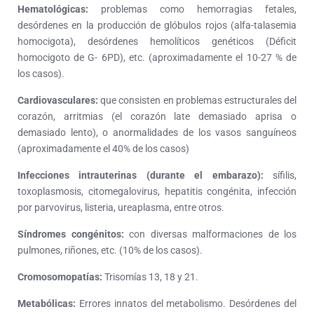
Hematológicas:
problemas como hemorragias fetales,
desórdenes en la producción de glóbulos rojos (alfa-talasemia
homocigota), desórdenes hemolíticos genéticos (Déficit
homocigoto de G- 6PD), etc. (aproximadamente el 10-27 % de
los casos).
Cardiovasculares:
que consisten en problemas estructurales del
corazón, arritmias (el corazón late demasiado aprisa o
demasiado lento), o anormalidades de los vasos sanguíneos
(aproximadamente el 40% de los casos)
Infecciones intrauterinas (durante el embarazo):
sífilis,
toxoplasmosis, citomegalovirus, hepatitis congénita, infección
por parvovirus, listeria, ureaplasma, entre otros.
Síndromes congénitos:
con diversas malformaciones de los
pulmones, riñones, etc. (10% de los casos).
Cromosomopatías:
Trisomías 13, 18 y 21.
Metabólicas:
Errores innatos del metabolismo. Desórdenes del