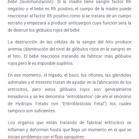
bebé (isoinmunización).
Si la madre tiene sangre factor Rh
negativo y el bebé es Rh positivo, el cuerpo de la madre puede
reaccionar al factor Rh positivo como si se tratara de un cuerpo
extraño y empezará a producir anticuerpos cuya función será la
de destruir los glóbulos rojos del bebé.
La destrucción de las células de la sangre del feto produce
anemia (disminución del nivel de glóbulos rojos en la sangre) en
el feto. El bebé reacciona tratando de fabricar más glóbulos
rojos pero le es imposible suplirlos.
En ese momento, el hígado, el bazo, los riñones, las glándulas
adrenales y el intestino tratan de ayudar en la fabricación de los
eritrocitos, pero estos glóbulos rojos son generalmente
inmaduros y se les denomina “eritroblastos” (de ahí el sinónimo
de Hydrops Fetalis con “Eritroblastosis Fetal”) los cuales
tampoco son suficientes.
Los órganos que están tratando de fabricar eritrocitos se
inflaman y deforman hasta que llega un momento en el que se
inician problemas con el flujo sanguíneo.