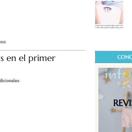
eso
.
s en el primer
CONO
dicionales
.
REV