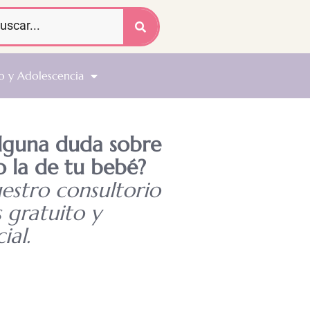
o y Adolescencia
alguna duda sobre
o la de tu bebé?
uestro consultorio
s gratuito y
ial.