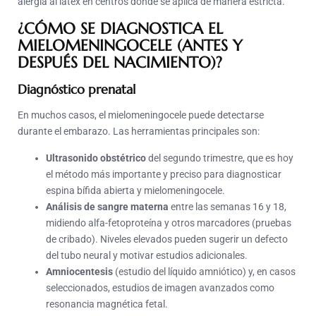
alergia al látex en centros donde se aplica de manera estricta.
¿CÓMO SE DIAGNOSTICA EL
MIELOMENINGOCELE (ANTES Y
DESPUÉS DEL NACIMIENTO)?
Diagnóstico prenatal
En muchos casos, el mielomeningocele puede detectarse
durante el embarazo. Las herramientas principales son:
Ultrasonido obstétrico
del segundo trimestre, que es hoy
el método más importante y preciso para diagnosticar
espina bífida abierta y mielomeningocele.
Análisis de sangre materna
entre las semanas 16 y 18,
midiendo alfa-fetoproteína y otros marcadores (pruebas
de cribado). Niveles elevados pueden sugerir un defecto
del tubo neural y motivar estudios adicionales.
Amniocentesis
(estudio del líquido amniótico) y, en casos
seleccionados, estudios de imagen avanzados como
resonancia magnética fetal.