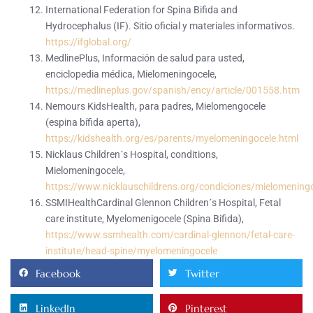
International Federation for Spina Bifida and
Hydrocephalus (IF). Sitio oficial y materiales informativos.
https://ifglobal.org/
MedlinePlus, Información de salud para usted,
enciclopedia médica, Mielomeningocele,
https://medlineplus.gov/spanish/ency/article/001558.htm
Nemours KidsHealth, para padres, Mielomengocele
(espina bífida aperta),
https://kidshealth.org/es/parents/myelomeningocele.html
Nicklaus Children´s Hospital, conditions,
Mielomeningocele,
https://www.nicklauschildrens.org/condiciones/mielomening
SSMIHealthCardinal Glennon Children´s Hospital, Fetal
care institute, Myelomenigocele (Spina Bifida),
https://www.ssmhealth.com/cardinal-glennon/fetal-care-
institute/head-spine/myelomeningocele
Facebook
Twitter
LinkedIn
Pinterest