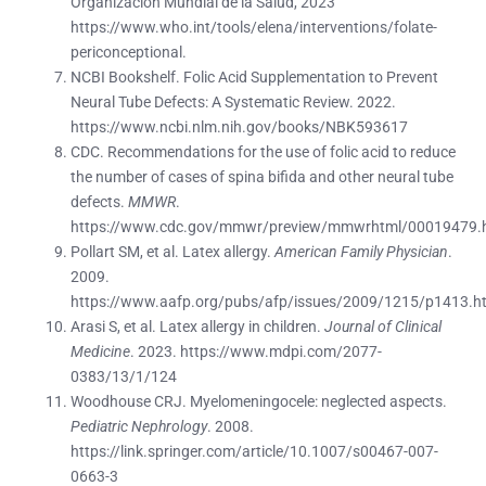
Organización Mundial de la Salud, 2023
https://www.who.int/tools/elena/interventions/folate-
periconceptional.
NCBI Bookshelf. Folic Acid Supplementation to Prevent
Neural Tube Defects: A Systematic Review. 2022.
https://www.ncbi.nlm.nih.gov/books/NBK593617
CDC. Recommendations for the use of folic acid to reduce
the number of cases of spina bifida and other neural tube
defects.
MMWR
.
https://www.cdc.gov/mmwr/preview/mmwrhtml/00019479.
Pollart SM, et al. Latex allergy.
American Family Physician
.
2009.
https://www.aafp.org/pubs/afp/issues/2009/1215/p1413.h
Arasi S, et al. Latex allergy in children.
Journal of Clinical
Medicine
. 2023. https://www.mdpi.com/2077-
0383/13/1/124
Woodhouse CRJ. Myelomeningocele: neglected aspects.
Pediatric Nephrology
. 2008.
https://link.springer.com/article/10.1007/s00467-007-
0663-3