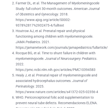
Farmer DL, et al. The Management of Myelomeningocele
Study: full cohort 30-month outcomes.
American Journal
of Obstetrics and Gynecology
. 2018.
https://www.ajog.org/article/S0002-
9378%2817%2932475-4/fulltext
Houtrow AJ, et al. Prenatal repair and physical
functioning among children with myelomeningocele.
JAMA Pediatrics
. 2021.
https://jamanetwork.com/journals/jamapediatrics/fullarticl
Rocque BG, et al. Time to shunt failure in children with
myelomeningocele.
Journal of Neurosurgery: Pediatrics
.
2022.
https://pmc.ncbi.nlm.nih.gov/articles/PMC10394583
Healy J, et al. Prenatal repair of myelomeningocele and
associated hydrocephalus outcomes.
Journal of
Perinatology
. 2025.
https://www.nature.com/articles/s41372-025-02356-4
WHO. Periconceptional folic acid supplementation to
prevent neural tube defects. Recomendaciones ELENA.