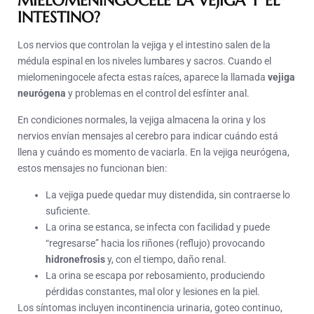
MIELOMENINGOCELE LA VEJIGA Y EL
INTESTINO?
Los nervios que controlan la vejiga y el intestino salen de la
médula espinal en los niveles lumbares y sacros. Cuando el
mielomeningocele afecta estas raíces, aparece la llamada
vejiga
neurógena
y problemas en el control del esfínter anal.
En condiciones normales, la vejiga almacena la orina y los
nervios envían mensajes al cerebro para indicar cuándo está
llena y cuándo es momento de vaciarla. En la vejiga neurógena,
estos mensajes no funcionan bien:
La vejiga puede quedar muy distendida, sin contraerse lo
suficiente.
La orina se estanca, se infecta con facilidad y puede
“regresarse” hacia los riñones (reflujo) provocando
hidronefrosis
y, con el tiempo, daño renal.
La orina se escapa por rebosamiento, produciendo
pérdidas constantes, mal olor y lesiones en la piel.
Los síntomas incluyen incontinencia urinaria, goteo continuo,