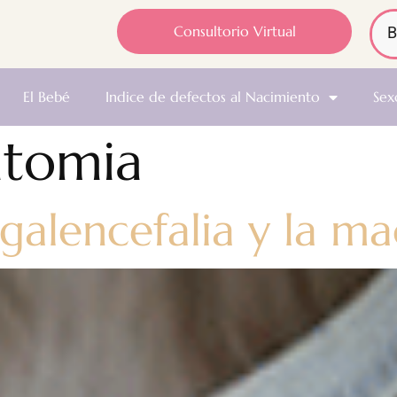
Consultorio Virtual
El Bebé
Indice de defectos al Nacimiento
Sex
atomia
alencefalia y la ma