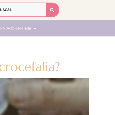
o y Adolescencia
crocefalia?