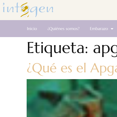
Inicio
¿Quiénes somos?
Embarazo
Etiqueta:
ap
¿Qué es el Apg