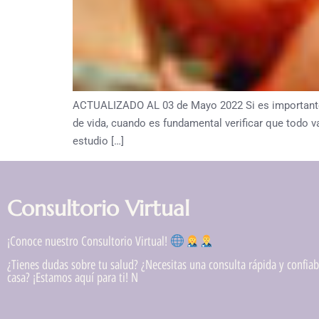
ACTUALIZADO AL 03 de Mayo 2022 Si es importante 
de vida, cuando es fundamental verificar que todo
estudio […]
Consultorio Virtual
¡Conoce nuestro Consultorio Virtual!
¿Tienes dudas sobre tu salud? ¿Necesitas una consulta rápida y confiabl
casa? ¡Estamos aquí para ti! N