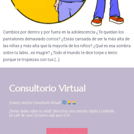
Cambios por dentro y por fuera en la adolescencia ¿Te quedan los
pantalones demasiado cortos? ¿Estás cansada de ser la más alta de
las niñas y más alta que la mayoría de los niños? ¿Qué es esa sombra
sobre tu labio…es mugre? ¿Todo el mundo te dice torpe o lento
porque te tropiezas con tus […]
Consultorio Virtual
¡Conoce nuestro Consultorio Virtual!
¿Tienes dudas sobre tu salud? ¿Necesitas una consulta rápida y confiable
sin salir de casa? ¡Estamos aquí para ti! N