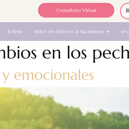
Consultorio Virtual
El Bebé
Indice de defectos al Nacimiento
Sex
bios en los pec
s y emocionales