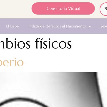
Consultorio Virtual
El Bebé
Indice de defectos al Nacimiento
Sex
bios físicos
perio