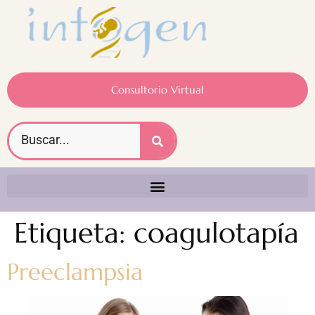
Consultorio Virtual
Etiqueta:
coagulotapía
Preeclampsia