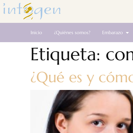
Inicio
¿Quiénes somos?
Embarazo
Etiqueta:
com
¿Qué es y cómo 