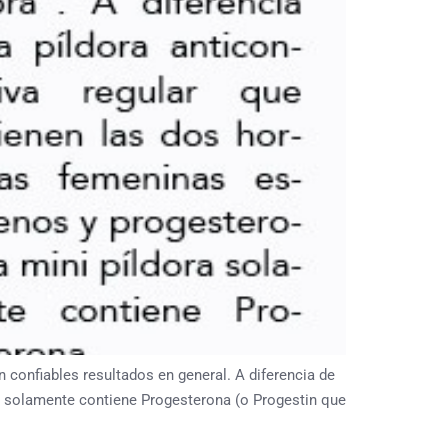
 confiables resultados en general. A diferencia de
ra solamente contiene Progesterona (o Progestin que