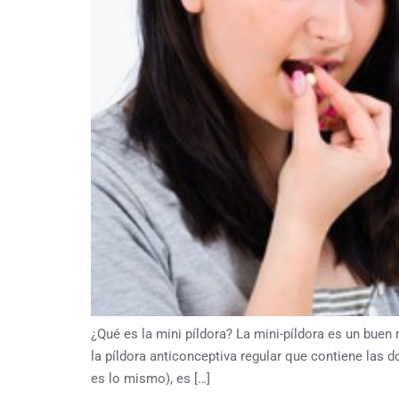
¿Qué es la mini píldora? La mini-píldora es un buen
la píldora anticonceptiva regular que contiene las
es lo mismo), es […]